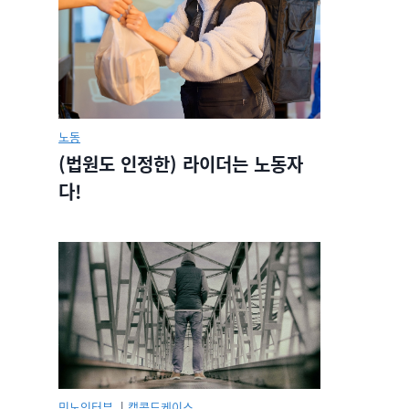
노동
(법원도 인정한) 라이더는 노동자
다!
민노인터뷰.
|
캡콜드케이스.