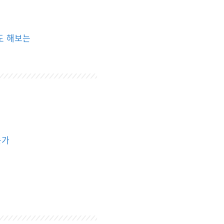
도 해보는
는가