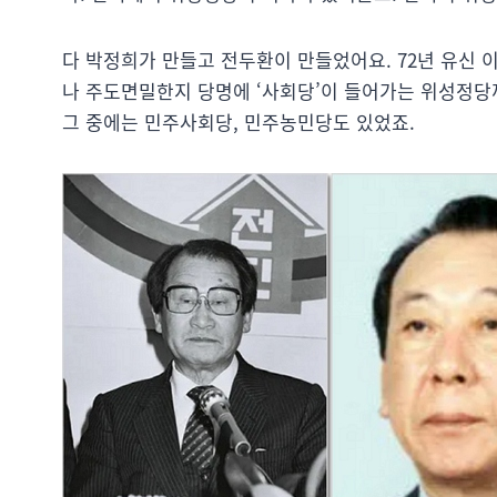
다 박정희가 만들고 전두환이 만들었어요. 72년 유신
나 주도면밀한지 당명에 ‘사회당’이 들어가는 위성정당
그 중에는 민주사회당, 민주농민당도 있었죠.