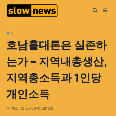
정치
호남홀대론은 실존하
는가 – 지역내총생산,
지역총소득과 1인당
개인소득
써머즈
2016년 05월18일.