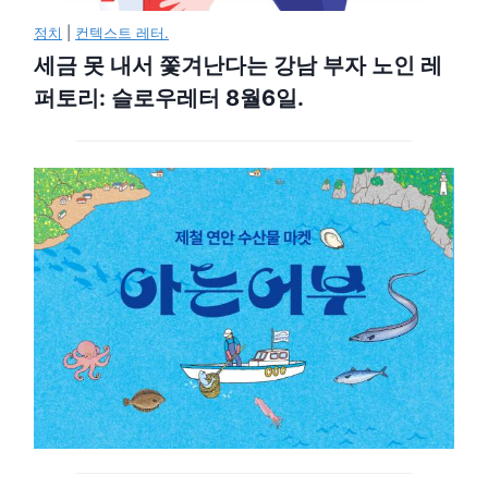
정치
|
컨텍스트 레터.
세금 못 내서 쫓겨난다는 강남 부자 노인 레
퍼토리: 슬로우레터 8월6일.