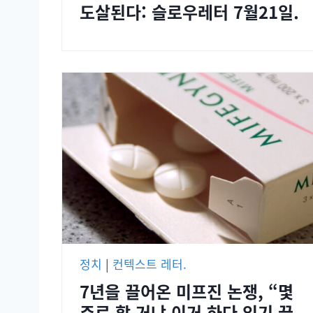
도살된다: 슬로우레터 7월21일.
정치
|
컨텍스트 레터.
7년을 끌어온 미프진 논쟁, “몇
주로 할 거냐 이거 하다 임기 끝