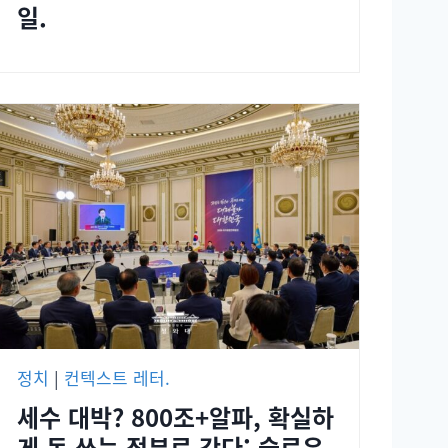
일.
정치
|
컨텍스트 레터.
세수 대박? 800조+알파, 확실하
게 돈 쓰는 정부로 간다: 슬로우