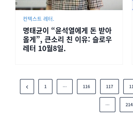
컨텍스트 레터.
명태균이 “윤석열에게 돈 받아
올게”, 큰소리 친 이유: 슬로우
레터 10월8일.
1
…
116
117
1
…
214