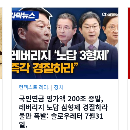
컨텍스트 레터.
|
정치
국민연금 평가액 200조 증발,
레버리지 노답 삼형제 경질하라
불만 폭발: 슬로우레터 7월31
일.