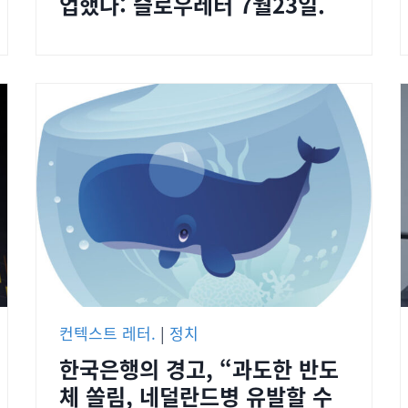
업했나: 슬로우레터 7월23일.
컨텍스트 레터.
|
정치
한국은행의 경고, “과도한 반도
체 쏠림, 네덜란드병 유발할 수