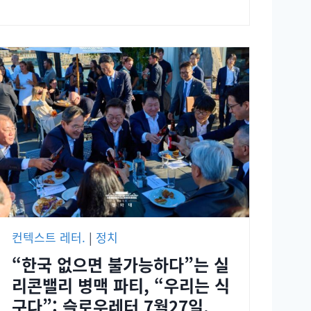
컨텍스트 레터.
|
정치
“한국 없으면 불가능하다”는 실
리콘밸리 병맥 파티, “우리는 식
구다”: 슬로우레터 7월27일.