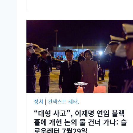
정치
|
컨텍스트 레터.
“대형 사고”, 이재명 연임 블랙
홀에 개헌 논의 물 건너 가나: 슬
로우레터 7월29일.