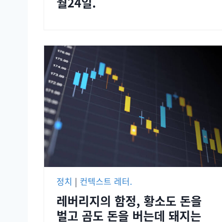
월24일.
정치
|
컨텍스트 레터.
레버리지의 함정, 황소도 돈을
벌고 곰도 돈을 버는데 돼지는