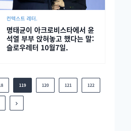
컨텍스트 레터.
명태균이 아크로비스타에서 윤
석열 부부 앉혀놓고 했다는 말:
슬로우레터 10월7일.
18
119
120
121
122