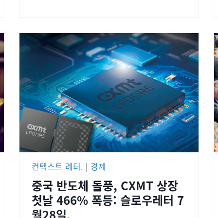
컨텍스트 레터.
|
경제
중국 반도체 돌풍, CXMT 상장
첫날 466% 폭등: 슬로우레터 7
월28일.