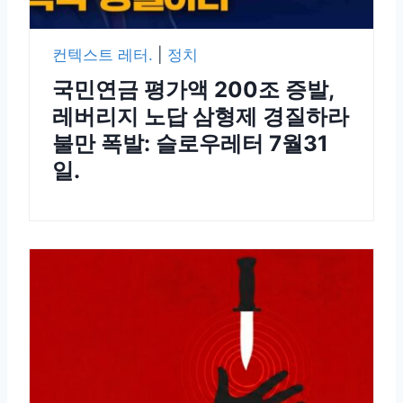
컨텍스트 레터.
|
정치
국민연금 평가액 200조 증발,
레버리지 노답 삼형제 경질하라
불만 폭발: 슬로우레터 7월31
일.