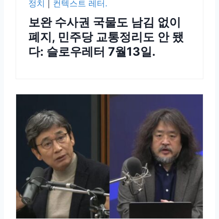
정치
|
컨텍스트 레터.
보완 수사권 국물도 남김 없이
폐지, 민주당 교통정리도 안 됐
다: 슬로우레터 7월13일.