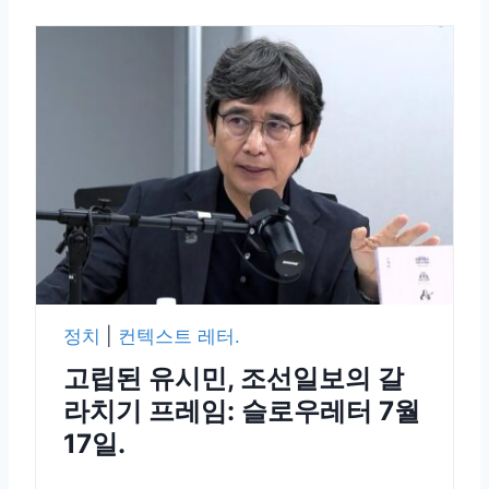
정치
|
컨텍스트 레터.
고립된 유시민, 조선일보의 갈
라치기 프레임: 슬로우레터 7월
17일.