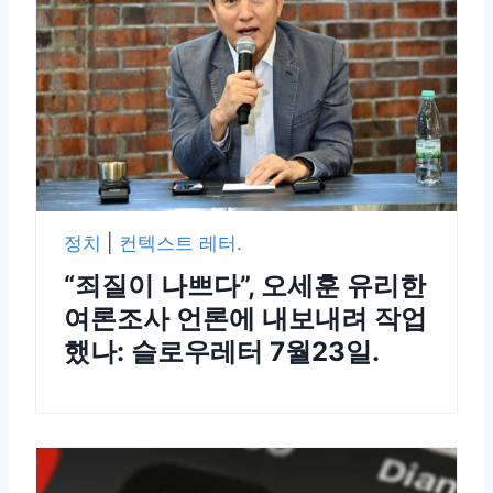
정치
|
컨텍스트 레터.
“죄질이 나쁘다”, 오세훈 유리한
여론조사 언론에 내보내려 작업
했나: 슬로우레터 7월23일.