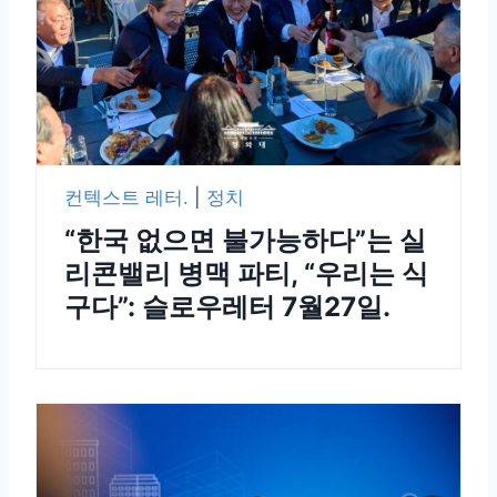
컨텍스트 레터.
|
정치
“한국 없으면 불가능하다”는 실
리콘밸리 병맥 파티, “우리는 식
구다”: 슬로우레터 7월27일.