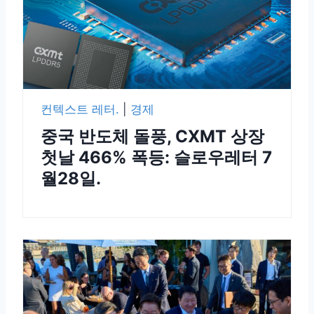
컨텍스트 레터.
|
경제
중국 반도체 돌풍, CXMT 상장
첫날 466% 폭등: 슬로우레터 7
월28일.