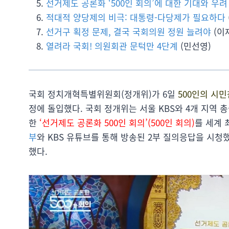
선거제도 공론화 ‘500인 회의’에 대한 기대와 우려
적대적 양당제의 비극: 대통령-다당제가 필요하다
선거구 획정 문제, 결국 국회의원 정원 늘려야
(이
열려라 국회! 의원회관 문턱만 4단계
(민선영)
국회 정치개혁특별위원회(정개위)가 6일
500인의 시
정에 돌입했다. 국회 정개위는 서울 KBS와 4개 지역 총
한
‘선거제도 공론화 500인 회의’(500인 회의)
를 세계 
부
와 KBS 유튜브를 통해 방송된 2부 질의응답을 시청
했다.