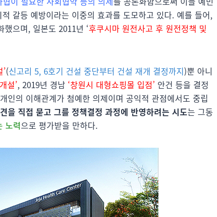
타협이 필요한 사회협약 등의 의제
를 공론화함으로써 이들 예민
회적 갈등 예방이라는 이중의 효과를 도모하고 있다. 예를 들어,
했으며, 일본도 2011년 ‘
후쿠시마 원전사고 후 원전정책 및
설’
(
신고리 5, 6호기 건설 중단부터 건설 재개 결정까지
)뿐 아니
개설’
, 2019년 경남
‘창원시 대형쇼핑몰 입점’
안건 등을 결정
개개인의 이해관계가 첨예한 의제이며 공익적 관점에서도 중립
견을 직접 묻고 그를 정책결정 과정에 반영하려는 시도
는 그동
 노력
으로 평가받을 만하다.