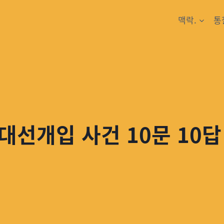
맥락.
통
대선개입 사건 10문 10답