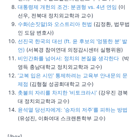
대통령제 개헌의 조건: 분권형 vs. 4년 연임
(이
선우, 전북대 정치외교학과 교수)
수화(손짓말)와 오스트리아 헌법
(김정환, 법무법
인 도담 변호사)
선진국 한국의 대선 (ft. 윤 후보의 ‘엉뚱한 분’ 발
언)
(서복경 참여연대 의정감시센터 실행위원)
비인간화를 넘어서: 정치의 본질을 생각한다
(박
영득 충남대학교 정치외교학과 교수)
‘교복 입은 시민’ 통제하려는 교육부 안내문의 문
제점
(김형철 성공회대학교 교수)
촛불의 자리를 차지한 ‘비토크라시’
(강우진 경북
대 정치외교학과 교수)
윤석열 당선자에게: ‘승자의 저주’를 피하는 방법
(유성진, 이화여대 스크랜튼학부 교수)
[/box]