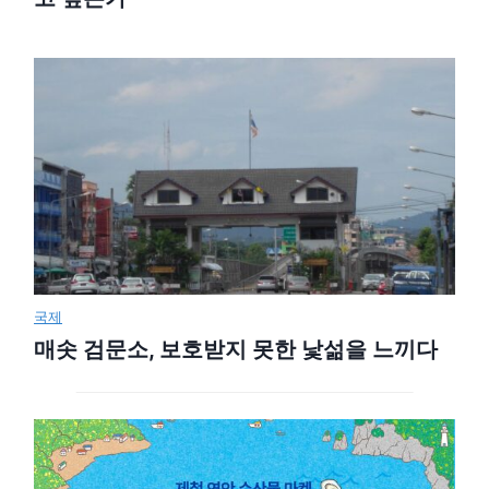
국제
매솟 검문소, 보호받지 못한 낯섦을 느끼다