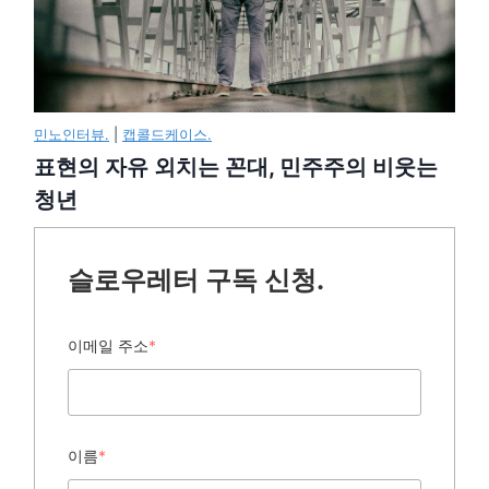
민노인터뷰.
|
캡콜드케이스.
표현의 자유 외치는 꼰대, 민주주의 비웃는
청년
슬로우레터 구독 신청.
이메일 주소
*
이름
*