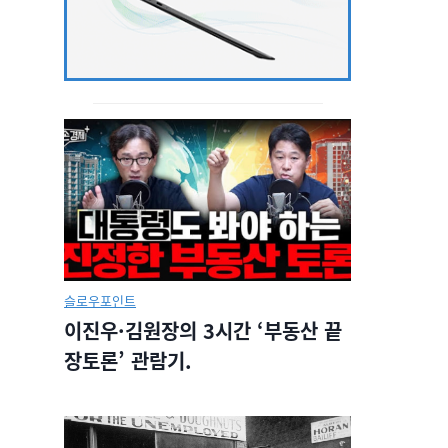
슬로우포인트
이진우·김원장의 3시간 ‘부동산 끝
장토론’ 관람기.