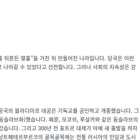
를 뒤흔든 열흘”을 거친 뒤 만들어진 나라입니다. 당국은 이런
 나아갈 수 있었다고 선전합니다. 그러나 사회의 지속성은 강
리
프 공국의 블라디미르 대공은 기독교를 공인하고 개종했습니다. 그
동슬라브화)했습니다. 페룬, 모코쉬, 루살카와 같은 동슬라브의
습니다. 그리고 300년 전 표트르 대제가 아예 새 출발을 하자
, 상트페테르부르크의 골목골목에는 전통 러시아의 민담과 도시