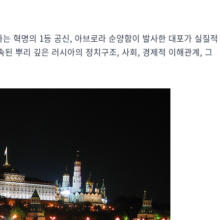
는 혁명의 1등 공신, 아브로라 순양함이 발사한 대포가 실질적
속된 뿌리 깊은 러시아의 정치구조, 사회, 경제적 이해관계, 그