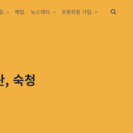
찰.
해법.
뉴스레터.
후원회원 가입.
란, 숙청