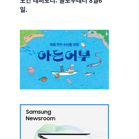
노인 레퍼토리: 슬로우레터 8월6
일.