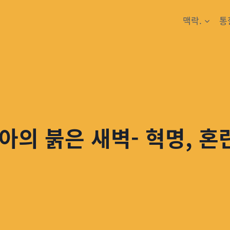
맥락.
통
아의 붉은 새벽- 혁명, 혼