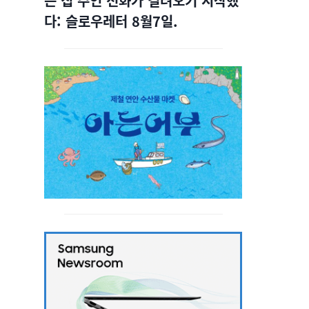
는 집 주인 전화가 걸려오기 시작했
다: 슬로우레터 8월7일.