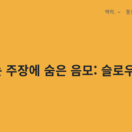
맥락.
통
 주장에 숨은 음모: 슬로우