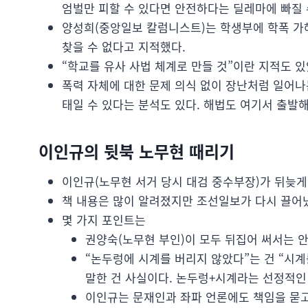
엄벌만 피할 수 있다면 안전하다는 딜레마에 빠질 
양성희(중앙일보 칼럼니스트)는 학생부에 학폭 가해
찾을 수 없다고 지적했다.
“학교를 유사 사법 체계로 만들 것”이란 지적도 있
폭력 자체에 대한 문제 의식 없이 장난처럼 일어나
태일 수 있다는 분석도 있다. 해법도 여기서 출발해
이인규의 뒷북 노무현 때리기
이인규(노무현 서거 당시 대검 중수부장)가 뒤늦게
책 내용은 많이 알려졌지만 조선일보가 다시 끌어
몇 가지 포인트는
권양숙(노무현 부인)이 모두 뒤집어 써서는 안
“논두렁에 시계를 버리지 않았다”는 건 “시계
말한 건 사실이다. 논두렁+시계라는 선정적인
이인규는 문재인과 좌파 언론에도 책임을 묻고