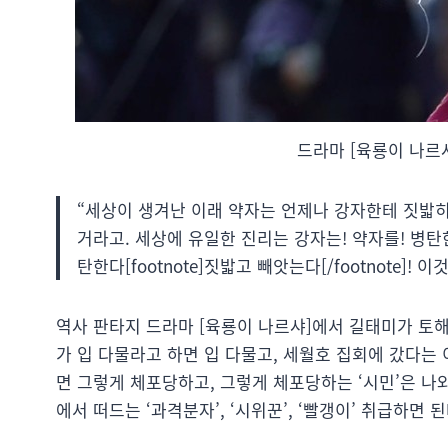
드라마 [육룡이 나르샤
“세상이 생겨난 이래 약자는 언제나 강자한테 짓밟히
거라고. 세상에 유일한 진리는 강자는! 약자를! 병탄한다[f
탄한다[footnote]짓밟고 빼앗는다[/footnote]!
역사 판타지 드라마 [육룡이 나르샤]에서 길태미가 토해
가 입 다물라고 하면 입 다물고, 세월호 집회에 갔다
면 그렇게 체포당하고, 그렇게 체포당하는 ‘시민’은 나
에서 떠드는 ‘과격분자’, ‘시위꾼’, ‘빨갱이’ 취급하면 된