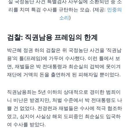
실 국정농단 사건 특별검사 사무실에 소환되던 중 소
리를 치며 특검 수사를 규탄하는 모습. (제공:
민중의
소리
)
검찰: 직권남용 프레임의 한계
박근혜 정권 하의 검찰은 위 국정농단 사건을 ‘직권남
용’의 틀(프레임)에 가두어 수사했다. 이런 틀에서 보
면, 재벌들은 박 전대통령과 최순실의 겁박에 못이겨
재단에 거액의 돈을 출연하게 된 피해자일 뿐이었다.
직권남용죄는 5년 이하의 상대적으로 경미한 범죄이
니 비난은 받겠지만, 처벌 수준에서 박 전대통령도 나
쁠 건 없었다. 전경련과 재벌들은 수사에 적극 협조하
였고, 심지어 사실상 해외 도피중인 최순실도 입국하
여 수사를 받았다.