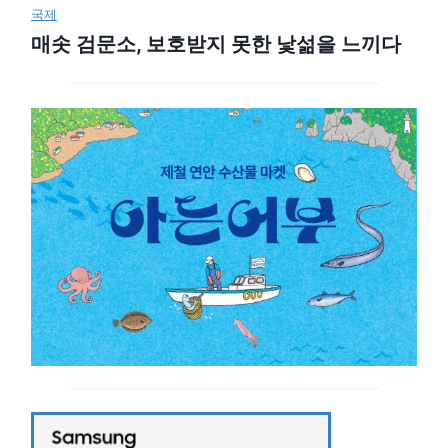
국제
매솟 검문소, 보호받지 못한 낯섦을 느끼다