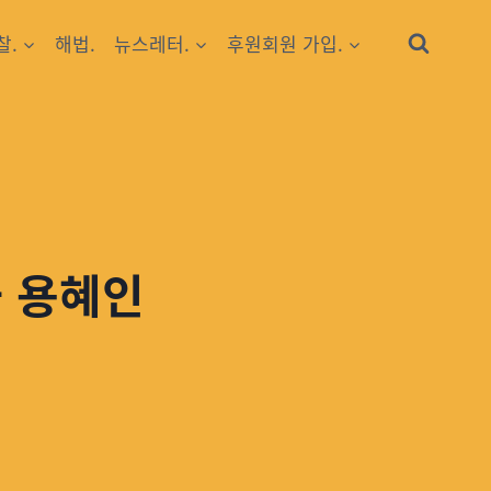
찰.
해법.
뉴스레터.
후원회원 가입.
과 용혜인