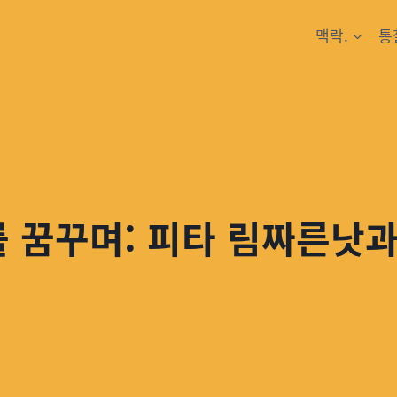
맥락.
통
를 꿈꾸며: 피타 림짜른낫