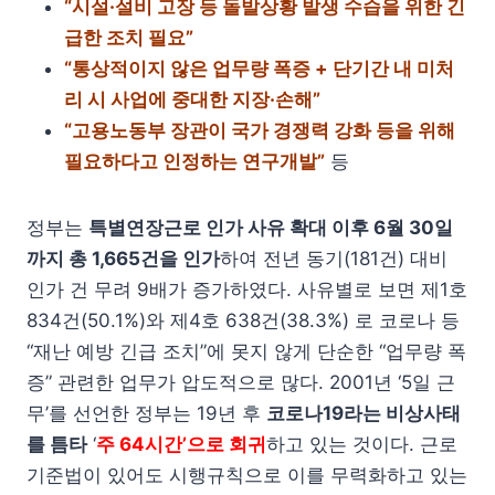
“시설·설비 고장 등 돌발상황 발생 수습을 위한 긴
급한 조치 필요”
“통상적이지 않은 업무량 폭증 + 단기간 내 미처
리 시 사업에 중대한 지장·손해”
“고용노동부 장관이 국가 경쟁력 강화 등을 위해
필요하다고 인정하는 연구개발”
등
정부는
특별연장근로 인가 사유 확대 이후 6월 30일
까지 총 1,665건을 인가
하여 전년 동기(181건) 대비
인가 건 무려 9배가 증가하였다. 사유별로 보면 제1호
834건(50.1%)와 제4호 638건(38.3%) 로 코로나 등
“재난 예방 긴급 조치”에 못지 않게 단순한 “업무량 폭
증” 관련한 업무가 압도적으로 많다. 2001년 ‘5일 근
무’를 선언한 정부는 19년 후
코로나19라는 비상사태
를 틈타
‘
주 64시간’으로 회귀
하고 있는 것이다. 근로
기준법이 있어도 시행규칙으로 이를 무력화하고 있는