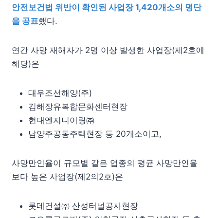
안전보건법 위반이 확인된 사업장 1,420개소의 명단
을 공표
했다.
연간 사망 재해자가 2명 이상 발생한 사업장(제2호에
해당)은
대우조선해양(주)
김해장유복합문화센터현장
현대엔지니어링㈜
남양주공동주택현장 등 20개소이고,
사망만인율이 규모별 같은 업종의 평균 사망만인율
보다 높은 사업장(제2의2호)은
롯데건설㈜ 산성터널공사현장