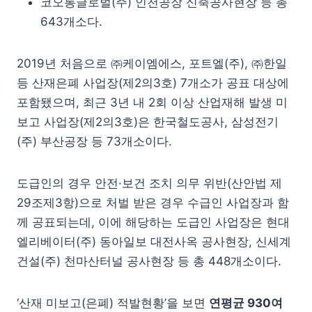
코오롱글로벌(주) 인천공장 신축공사현장 등 총
643개소다.
2019년 처음으로 ㈜케이엠에스, 포트엘(주), ㈜한일
등 산재은폐 사업장(제2의3호) 7개소가 공표 대상에
포함됐으며, 최근 3년 내 2회 이상 산업재해 발생 미
보고 사업장(제2의3호)은 한국철도공사, 삼성전기
(주) 부산공장 등 73개소이다.
도급인의 경우 안전·보건 조치 의무 위반(산안법 제
29조제3항)으로 처벌 받은 경우 수급인 사업장과 함
께 공표되는데, 이에 해당하는 도급인 사업장은 현대
엘리베이터(주) 동아일보 대전사옥 공사현장, 신세계
건설(주) 천마산터널 공사현장 등 총 448개소이다.
‘산재 미보고(은폐) 적발현황’을 보면
연평균 930여