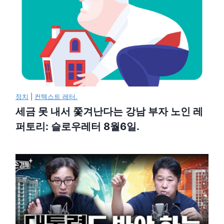
정치
|
컨텍스트 레터.
세금 못 내서 쫓겨난다는 강남 부자 노인 레
퍼토리: 슬로우레터 8월6일.