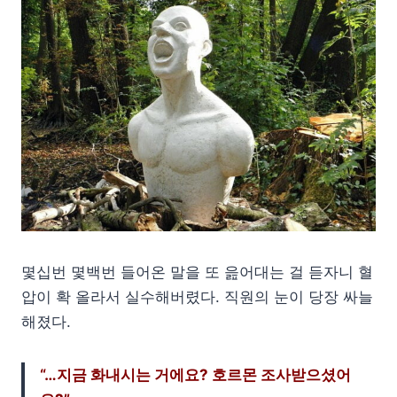
몇십번 몇백번 들어온 말을 또 읊어대는 걸 듣자니 혈
압이 확 올라서 실수해버렸다. 직원의 눈이 당장 싸늘
해졌다.
“…지금 화내시는 거에요? 호르몬 조사받으셨어