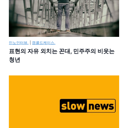
민노인터뷰.
|
캡콜드케이스.
표현의 자유 외치는 꼰대, 민주주의 비웃는
청년