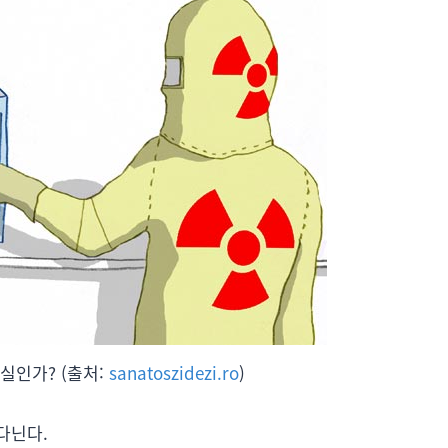
실인가? (출처:
sanatoszidezi.ro
)
다닌다.