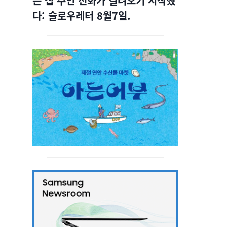
는 집 주인 전화가 걸려오기 시작했
다: 슬로우레터 8월7일.