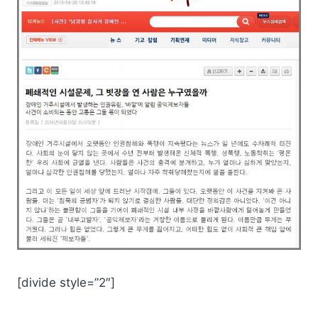
[divide style=”2″]