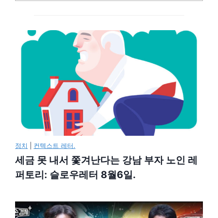
정치
|
컨텍스트 레터.
세금 못 내서 쫓겨난다는 강남 부자 노인 레
퍼토리: 슬로우레터 8월6일.