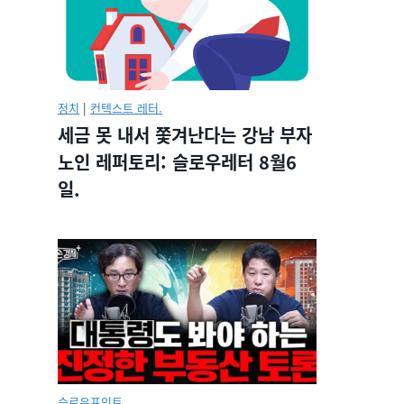
정치
|
컨텍스트 레터.
세금 못 내서 쫓겨난다는 강남 부자
노인 레퍼토리: 슬로우레터 8월6
일.
슬로우포인트