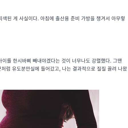
퇴색된 게 사실이다. 아침에 출산용 준비 가방을 챙겨서 아무렇
이 아이를 한시바삐 빼내야겠다는 것이 너무나도 강렬했다. 그땐
장군처럼 유도분만실에 들어갔고, 나는 결과적으로 질질 끌려 나왔