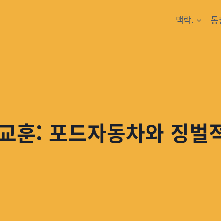
맥락.
통
교훈: 포드자동차와 징벌