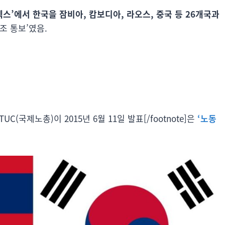
덱스’에서 한국을 잠비아, 캄보디아, 라오스, 중국 등 26개국과
조 통보’였음.
e]ITUC(국제노총)이 2015년 6월 11일 발표[/footnote]은
‘노동