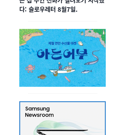
는 집 주인 전화가 걸려오기 시작했
다: 슬로우레터 8월7일.