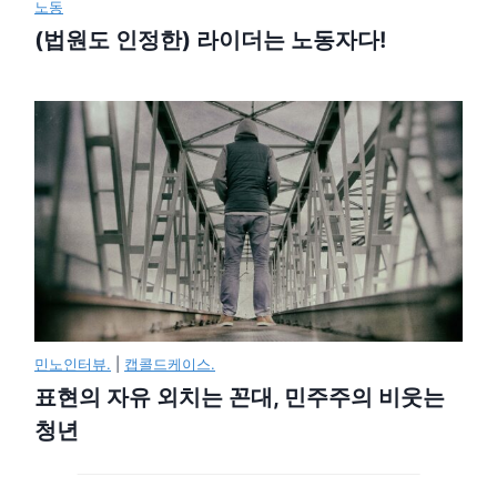
노동
(법원도 인정한) 라이더는 노동자다!
민노인터뷰.
|
캡콜드케이스.
표현의 자유 외치는 꼰대, 민주주의 비웃는
청년