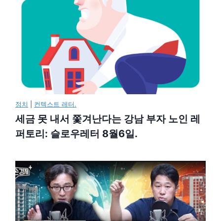
정치
|
컨텍스트 레터.
세금 못 내서 쫓겨난다는 강남 부자 노인 레
퍼토리: 슬로우레터 8월6일.