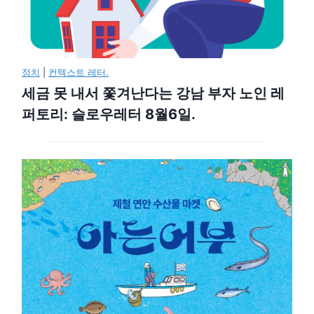
정치
|
컨텍스트 레터.
세금 못 내서 쫓겨난다는 강남 부자 노인 레
퍼토리: 슬로우레터 8월6일.