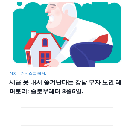
정치
|
컨텍스트 레터.
세금 못 내서 쫓겨난다는 강남 부자 노인 레
퍼토리: 슬로우레터 8월6일.