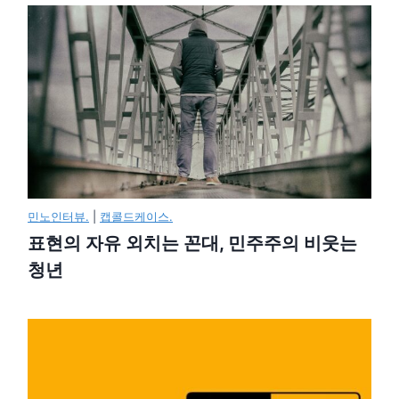
민노인터뷰.
|
캡콜드케이스.
표현의 자유 외치는 꼰대, 민주주의 비웃는
청년