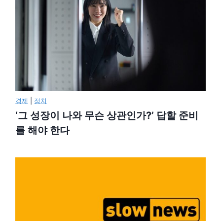
경제
|
정치
‘그 성장이 나와 무슨 상관인가?’ 답할 준비
를 해야 한다