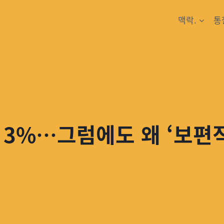
맥락.
통
 3%…그럼에도 왜 ‘보편