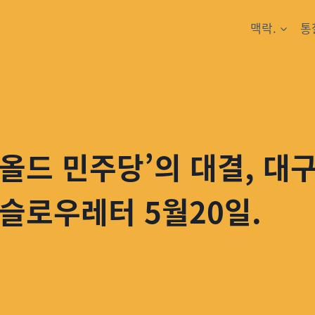
맥락.
통
’올드 민주당’의 대결, 대
 슬로우레터 5월20일.