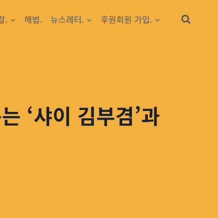
찰.
해법.
뉴스레터.
후원회원 가입.
구는 ‘샤이 김부겸’과