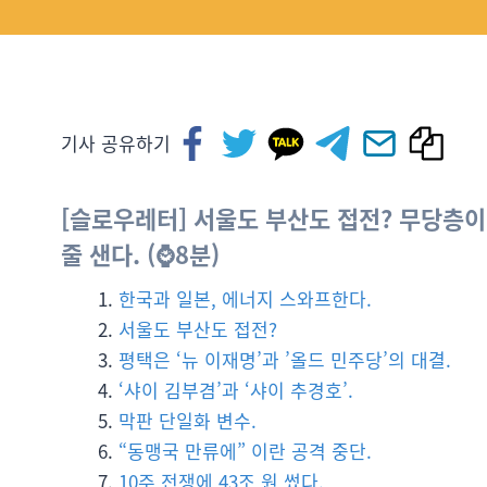
기사 공유하기
[슬로우레터] 서울도 부산도 접전? 무당층이
줄 샌다. (⌚8분)
한국과 일본, 에너지 스와프한다.
서울도 부산도 접전?
평택은 ‘뉴 이재명’과 ’올드 민주당’의 대결.
‘샤이 김부겸’과 ‘샤이 추경호’.
막판 단일화 변수.
“동맹국 만류에” 이란 공격 중단.
10주 전쟁에 43조 원 썼다.