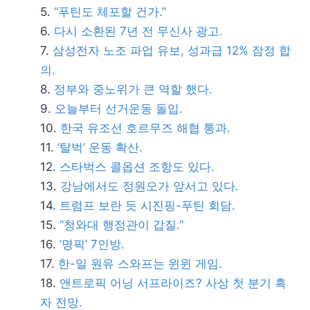
“푸틴도 체포할 건가.”
다시 소환된 7년 전 무신사 광고.
삼성전자 노조 파업 유보, 성과급 12% 잠정 합
의.
정부와 중노위가 큰 역할 했다.
오늘부터 선거운동 돌입.
한국 유조선 호르무즈 해협 통과.
‘탈벅’ 운동 확산.
스타벅스 콜옵션 조항도 있다.
강남에서도 정원오가 앞서고 있다.
트럼프 보란 듯 시진핑-푸틴 회담.
“청와대 행정관이 갑질.”
‘명픽’ 7인방.
한-일 원유 스와프는 윈윈 게임.
앤트로픽 어닝 서프라이즈? 사상 첫 분기 흑
자 전망.