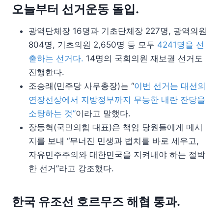
오늘부터 선거운동 돌입.
광역단체장 16명과 기초단체장 227명, 광역의원
804명, 기초의원 2,650명 등 모두
4241명을 선
출하는 선거다.
14명의 국회의원 재보궐 선거도
진행한다.
조승래(민주당 사무총장)는 “
이번 선거는 대선의
연장선상에서 지방정부까지 무능한 내란 잔당을
소탕하는 것”
이라고 말했다.
장동혁(국민의힘 대표)은 책임 당원들에게 메시
지를 보내 “무너진 민생과 법치를 바로 세우고,
자유민주주의와 대한민국을 지켜내야 하는 절박
한 선거”라고 강조했다.
한국 유조선 호르무즈 해협 통과.