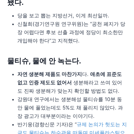
됐다.
당을 보고 뽑는 지방선거, 이게 최선일까.
신철희(경기연구원 연구위원)는 “공천 폐지가 당
장 어렵다면 후보 선출 과정에 정당이 최소한만
개입해야 한다”고 지적했다.
물티슈, 물에 안 녹는다.
자연 생분해 제품도 마찬가지
다.
애초에 표준도
없고 인증 제도도 없어서
생분해라고 쓰여 있어
도 진짜 생분해가 맞는지 확인할 방법도 없다.
강원대 연구에서는 생분해성 물티슈를 10분 동
안 물에 풀었는데도 5%도 채 풀리지 않았다. 과
장 광고가 대부분이라는 이야기다.
반기웅(경향신문 기자)은 “
규제 논의가 헛도는 지
금도 물티슈는 하수관을 떠돌며 미세플라스틱으