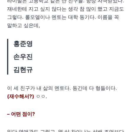
라이벌은 고등학교 같은 반 친구들. 항상 자극받았다.
쟤네한테 지고 싶지 않다는 생각 참 많이 했고 지금도
그렇다. 롤모델이나 멘토는 대학 동기다. 이름을 꼭
말하고 싶은데,
홍준영
손우진
김현규
이 세 친구가 내 삶의 멘토다. 동긴데 다 형들이다.
(재수해서?)
ㅇㅇ.
– 어떤 점이?
일단 연애관도 그렇고, 열 살 차이나는 선배 조언보다