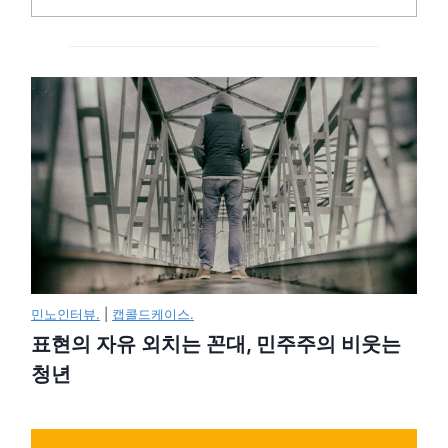
민노인터뷰.
|
캡콜드케이스.
표현의 자유 외치는 꼰대, 민주주의 비웃는
청년