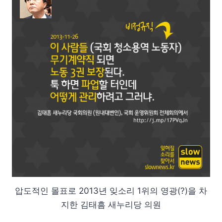
압도적인 몰표로 2013년 잊소리 1위의 영광(?)을 차
지한 김태흠 새누리당 의원