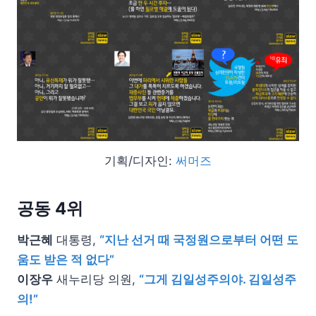
기획/디자인:
써머즈
공동 4위
박근혜
대통령,
“지난 선거 때 국정원으로부터 어떤 도
움도 받은 적 없다”
이장우
새누리당 의원,
“그게 김일성주의야. 김일성주
의!”