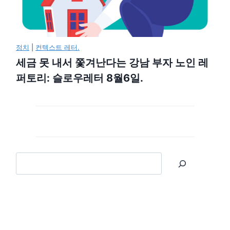
정치
|
컨텍스트 레터.
세금 못 내서 쫓겨난다는 강남 부자 노인 레
퍼토리: 슬로우레터 8월6일.