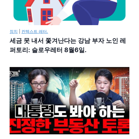
정치
|
컨텍스트 레터.
세금 못 내서 쫓겨난다는 강남 부자 노인 레
퍼토리: 슬로우레터 8월6일.