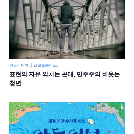
민노인터뷰.
|
캡콜드케이스.
표현의 자유 외치는 꼰대, 민주주의 비웃는
청년