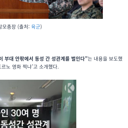
참모총장 (출처:
육군
)
명이 부대 안팎에서 동성 간 성관계를 벌인다”
는 내용을 보도했
포르노 영화 찍냐’고 소개했다.