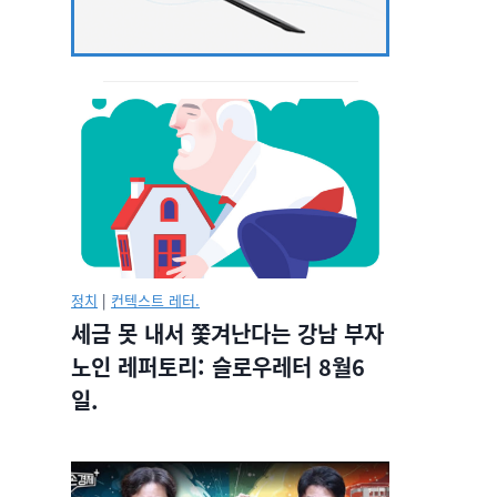
정치
|
컨텍스트 레터.
세금 못 내서 쫓겨난다는 강남 부자
노인 레퍼토리: 슬로우레터 8월6
일.