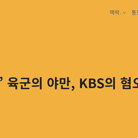
맥락.
통
 육군의 야만, KBS의 혐