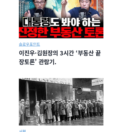
슬로우포인트
이진우·김원장의 3시간 ‘부동산 끝
장토론’ 관람기.
서평.