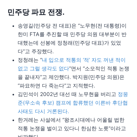
민주당 파묘 전쟁.
송영길(민주당 전 대표)은 “노무현(전 대통령)이
한미 FTA를 추진할 때 민주당 의원 대부분이 반
대했는데 선봉에 정청래(민주당 대표)가 있었
다”고 주장했다.
정청래는 “
내 입으로 적통의 ‘적’ 자도 꺼낸 적이
없고 그럴 생각도 없다
”면서 “소모적인 적통 논쟁
을 끝내자”고 제안했다. 박지원(민주당 의원)은
“파묘하면 다 죽는다”고 지적했다.
김민석이 2002년 대선 때 노무현을 버리고
정몽
준(무소속 후보) 캠프에 합류했던 이른바 후단협
사태도 다시 거론된다.
한겨레는 사설에서 “왕조시대에나 어울릴 법한
적통 논쟁을 벌이고 있다니 한심한 노릇”이라고
비판했다.