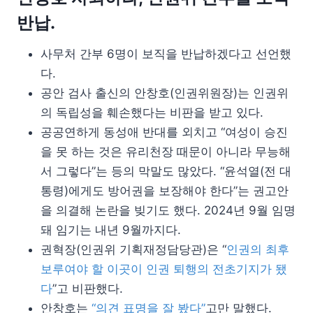
반납.
사무처 간부 6명이 보직을 반납하겠다고 선언했
다.
공안 검사 출신의 안창호(인권위원장)는 인권위
의 독립성을 훼손했다는 비판을 받고 있다.
공공연하게 동성애 반대를 외치고 “여성이 승진
을 못 하는 것은 유리천장 때문이 아니라 무능해
서 그렇다”는 등의 막말도 많았다. “윤석열(전 대
통령)에게도 방어권을 보장해야 한다”는 권고안
을 의결해 논란을 빚기도 했다. 2024년 9월 임명
돼 임기는 내년 9월까지다.
권혁장(인권위 기획재정담당관)은 “
인권의 최후
보루여야 할 이곳이 인권 퇴행의 전초기지가 됐
다
”고 비판했다.
안창호는
“의견 표명을 잘 봤다”
고만 말했다.