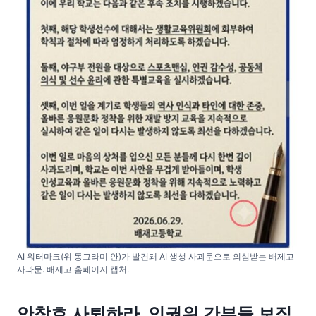
AI 워터마크(위 동그라미 안)가 발견돼 AI 생성 사과문으로 의심받는 배제고
사과문. 배제고 홈페이지 캡처.
안창호 사퇴하라, 인권위 간부들 보직