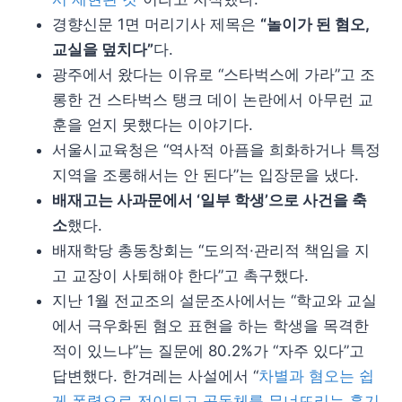
경향신문 1면 머리기사 제목은
“놀이가 된 혐오,
교실을 덮치다”
다.
광주에서 왔다는 이유로 “스타벅스에 가라”고 조
롱한 건 스타벅스 탱크 데이 논란에서 아무런 교
훈을 얻지 못했다는 이야기다.
서울시교육청은 “역사적 아픔을 희화하거나 특정
지역을 조롱해서는 안 된다”는 입장문을 냈다.
배재고는 사과문에서 ‘일부 학생’으로 사건을 축
소
했다.
배재학당 총동창회는 “도의적·관리적 책임을 지
고 교장이 사퇴해야 한다”고 촉구했다.
지난 1월 전교조의 설문조사에서는 “학교와 교실
에서 극우화된 혐오 표현을 하는 학생을 목격한
적이 있느냐”는 질문에 80.2%가 “자주 있다”고
답변했다. 한겨레는 사설에서 “
차별과 혐오는 쉽
게 폭력으로 전이되고 공동체를 무너뜨리는 흉기