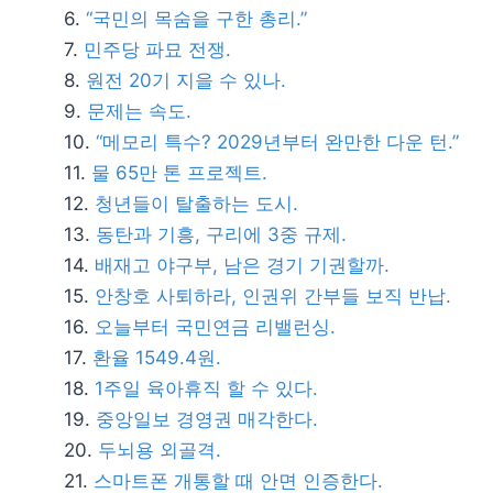
“국민의 목숨을 구한 총리.”
민주당 파묘 전쟁.
원전 20기 지을 수 있나.
문제는 속도.
“메모리 특수? 2029년부터 완만한 다운 턴.”
물 65만 톤 프로젝트.
청년들이 탈출하는 도시.
동탄과 기흥, 구리에 3중 규제.
배재고 야구부, 남은 경기 기권할까.
안창호 사퇴하라, 인권위 간부들 보직 반납.
오늘부터 국민연금 리밸런싱.
환율 1549.4원.
1주일 육아휴직 할 수 있다.
중앙일보 경영권 매각한다.
두뇌용 외골격.
스마트폰 개통할 때 안면 인증한다.