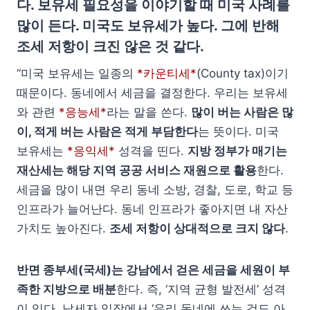
다. 보유세 필요성을 이야기할 때 미국 사례를
많이 든다. 미국도 보유세가 높다. 그에 반해
조세 저항이 크진 않은 것 같다.
“미국 보유세는 일종의
*카운티세*
(County tax)이기
때문이다. 동네에서 세금을 결정한다. 우리는 보유세
와 관련
*응능세*
라는 말을 쓴다.
많이 버는 사람은 많
이, 적게 버는 사람은 적게 부담한다
는 뜻이다. 미국
보유세는
*응익세
*
성격을 띤다.
지방 정부가 매기는
재산세는 해당 지역 공공 서비스 재원으로 활용
한다.
세금을 많이 내면 우리 동네 소방, 경찰, 도로, 학교 등
인프라가 늘어난다. 동네 인프라가 좋아지면 내 자산
가치도 높아진다.
조세 저항이 상대적으로 크지 않다
.
반면 종부세(국세)는 강남에서 걷은 세금을 세원이 부
족한 지방으로 배분
한다. 즉, ‘지역 균형 발전세’ 성격
이 있다. 납세자 입장에서 ‘우리 동네에 쓰는 것도 아