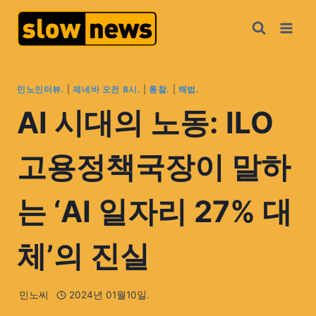
민노인터뷰.
|
제네바 오전 8시.
|
통찰.
|
해법.
AI 시대의 노동: ILO
고용정책국장이 말하
는 ‘AI 일자리 27% 대
체’의 진실
민노씨
2024년 01월10일.