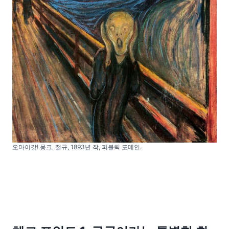
오마이갓! 뭉크, 절규, 1893년 작, 퍼블릭 도메인.