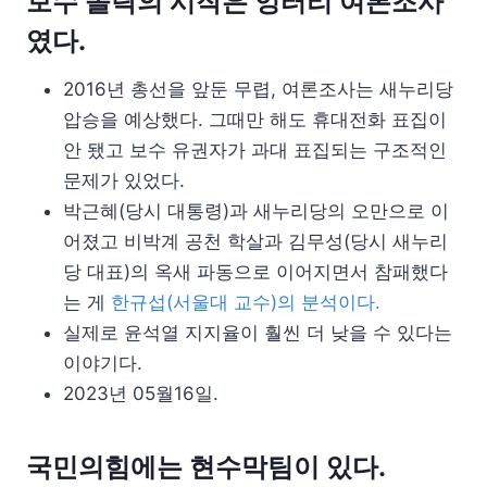
보수 몰락의 시작은 엉터리 여론조사
였다.
2016년 총선을 앞둔 무렵, 여론조사는 새누리당
압승을 예상했다. 그때만 해도 휴대전화 표집이
안 됐고 보수 유권자가 과대 표집되는 구조적인
문제가 있었다.
박근혜(당시 대통령)과 새누리당의 오만으로 이
어졌고 비박계 공천 학살과 김무성(당시 새누리
당 대표)의 옥새 파동으로 이어지면서 참패했다
는 게
한규섭(서울대 교수)의 분석이다.
실제로 윤석열 지지율이 훨씬 더 낮을 수 있다는
이야기다.
2023년 05월16일.
국민의힘에는 현수막팀이 있다.