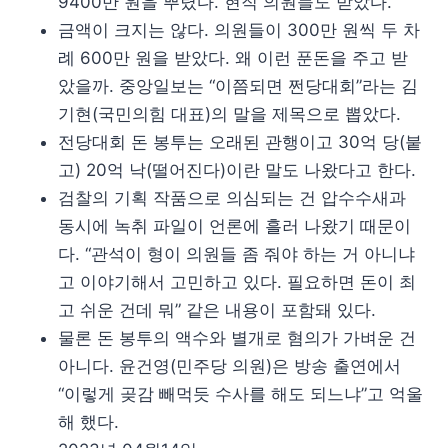
9400만 원을 뿌렸다. 현직 의원들도 받았다.
금액이 크지는 않다. 의원들이 300만 원씩 두 차
례 600만 원을 받았다. 왜 이런 푼돈을 주고 받
았을까. 중앙일보는 “이쯤되면 쩐당대회”라는 김
기현(국민의힘 대표)의 말을 제목으로 뽑았다.
전당대회 돈 봉투는 오래된 관행이고 30억 당(붙
고) 20억 낙(떨어진다)이란 말도 나왔다고 한다.
검찰의 기획 작품으로 의심되는 건 압수수새과
동시에 녹취 파일이 언론에 흘러 나왔기 때문이
다. “관석이 형이 의원들 좀 줘야 하는 거 아니냐
고 이야기해서 고민하고 있다. 필요하면 돈이 최
고 쉬운 건데 뭐” 같은 내용이 포함돼 있다.
물론 돈 봉투의 액수와 별개로 혐의가 가벼운 건
아니다. 윤건영(민주당 의원)은 방송 출연에서
“이렇게 곶감 빼먹듯 수사를 해도 되느냐”고 억울
해 했다.