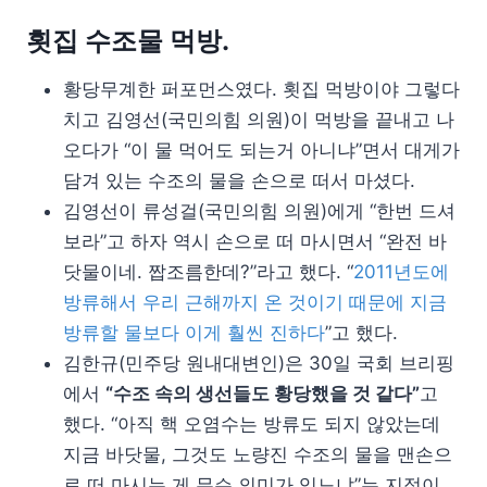
횟집 수조물 먹방.
황당무계한 퍼포먼스였다. 횟집 먹방이야 그렇다
치고 김영선(국민의힘 의원)이 먹방을 끝내고 나
오다가 “이 물 먹어도 되는거 아니냐”면서 대게가
담겨 있는 수조의 물을 손으로 떠서 마셨다.
김영선이 류성걸(국민의힘 의원)에게 “한번 드셔
보라”고 하자 역시 손으로 떠 마시면서 “완전 바
닷물이네. 짭조름한데?”라고 했다. “
2011년도에
방류해서 우리 근해까지 온 것이기 때문에 지금
방류할 물보다 이게 훨씬 진하다
”고 했다.
김한규(민주당 원내대변인)은 30일 국회 브리핑
에서
“수조 속의 생선들도 황당했을 것 같다”
고
했다. “아직 핵 오염수는 방류도 되지 않았는데
지금 바닷물, 그것도 노량진 수조의 물을 맨손으
로 떠 마시는 게 무슨 의미가 있느냐”는 지적이