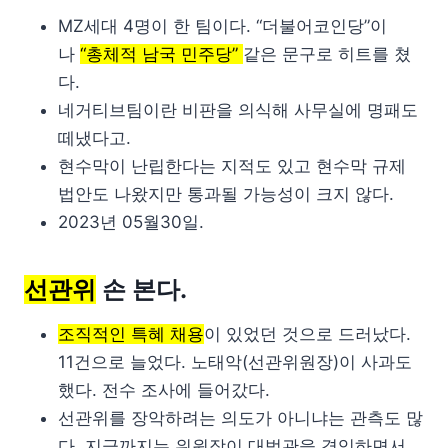
MZ세대 4명이 한 팀이다. “더불어코인당”이
나
“총체적 남국 민주당”
같은 문구로 히트를 쳤
다.
네거티브팀이란 비판을 의식해 사무실에 명패도
떼냈다고.
현수막이 난립한다는 지적도 있고 현수막 규제
법안도 나왔지만 통과될 가능성이 크지 않다.
2023년 05월30일.
선관위
손 본다.
조직적인 특혜 채용
이 있었던 것으로 드러났다.
11건으로 늘었다. 노태악(선관위원장)이 사과도
했다. 전수 조사에 들어갔다.
선관위를 장악하려는 의도가 아니냐는 관측도 많
다. 지금까지는 위원장이 대법관을 겸임하면서