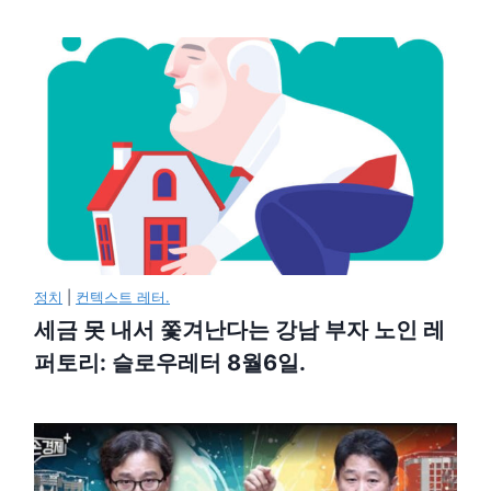
정치
|
컨텍스트 레터.
세금 못 내서 쫓겨난다는 강남 부자 노인 레
퍼토리: 슬로우레터 8월6일.