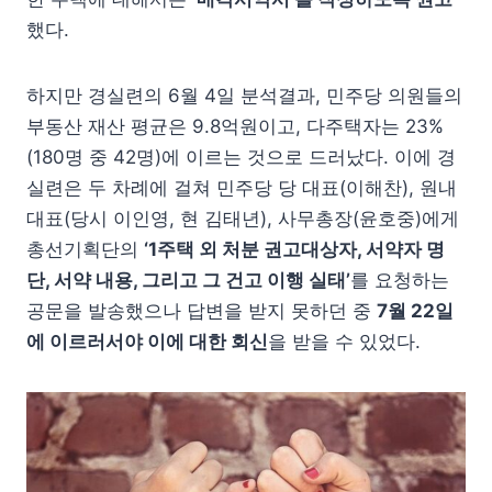
했다.
하지만 경실련의 6월 4일 분석결과, 민주당 의원들의
부동산 재산 평균은 9.8억원이고, 다주택자는 23%
(180명 중 42명)에 이르는 것으로 드러났다. 이에 경
실련은 두 차례에 걸쳐 민주당 당 대표(이해찬), 원내
대표(당시 이인영, 현 김태년), 사무총장(윤호중)에게
총선기획단의
‘1주택 외 처분 권고대상자, 서약자 명
단, 서약 내용, 그리고 그 건고 이행 실태’
를 요청하는
공문을 발송했으나 답변을 받지 못하던 중
7월 22일
에 이르러서야 이에 대한 회신
을 받을 수 있었다.