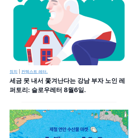
정치
|
컨텍스트 레터.
세금 못 내서 쫓겨난다는 강남 부자 노인 레
퍼토리: 슬로우레터 8월6일.