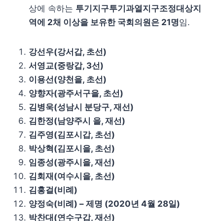
상에 속하는
투기지구투기과열지구조정대상지
역에 2채 이상을 보유한 국회의원은 21명
임.
강선우(강서갑, 초선)
서영교(중랑갑, 3선)
이용선(양천을, 초선)
양향자(광주서구을, 초선)
김병욱(성남시 분당구, 재선)
김한정(남양주시 을, 재선)
김주영(김포시갑, 초선)
박상혁(김포시을, 초선)
임종성(광주시을, 재선)
김회재(여수시을, 초선)
김홍걸(비례)
양정숙(비례) – 제명 (2020년 4월 28일)
박찬대(연수구갑, 재선)