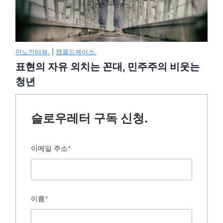
민노인터뷰.
|
캡콜드케이스.
표현의 자유 외치는 꼰대, 민주주의 비웃는
청년
슬로우레터 구독 신청.
이메일 주소
*
이름
*