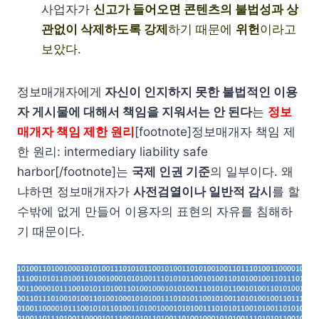
사업자가
신고가 들어오면 콘텐츠의 불법성과 상
관없이 삭제하도록 강제
하기 때문에
위헌
이라고
보았다.
정보매개자에게
자신이 인지하지 못한 불법적인 이용
자 게시물에 대해서 책임을 지워서는 안 된다
는
정보
매개자 책임 제한 원리
[footnote]정보매개자 책임 제
한 원리: intermediary liability safe
harbor[/footnote]는
국제 인권 기준
의 일부이다. 왜
냐하면 정보매개자가
사전검열이나 일반적 감시
를 할
수밖에 없게 만들어 이용자의 표현의 자유를 침해하
기 때문이다.