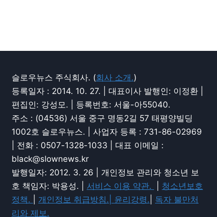
슬로우뉴스 주식회사. (
회사 소개.
)
등록일자 : 2014. 10. 27. | 대표이사 발행인: 이정환 |
편집인: 강성모. | 등록번호: 서울-아55040.
주소 : (04536) 서울 중구 명동2길 57 태평양빌딩
1002호 슬로우뉴스. | 사업자 등록 : 731-86-02969
| 전화 : 0507-1328-1033 | 대표 이메일 :
black@slownews.kr
발행일자: 2012. 3. 26 | 개인정보 관리와 청소년 보
호 책임자: 박용성. |
서비스 이용 약관.
|
청소년보호
정책.
|
개인정보 취급방침.|
윤리강령.
|
독자 불만처
리와 제보.