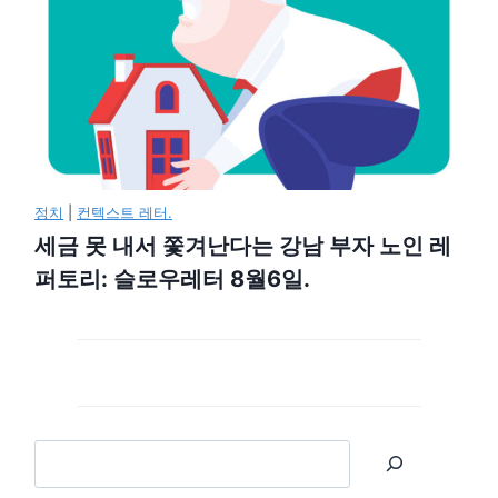
정치
|
컨텍스트 레터.
세금 못 내서 쫓겨난다는 강남 부자 노인 레
퍼토리: 슬로우레터 8월6일.