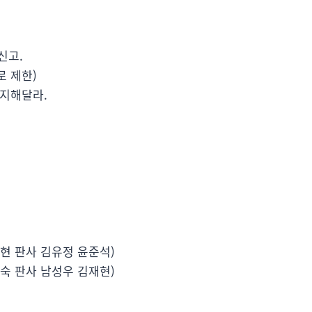
신고.
로 제한)
정지해달라.
국현 판사 김유정 윤준석)
정숙 판사 남성우 김재현)