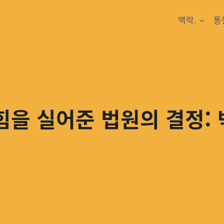
맥락.
통
을 실어준 법원의 결정: 