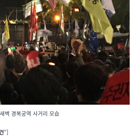
3일 새벽 경복궁역 사거리 모습
건
“]