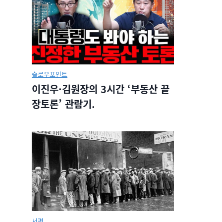
슬로우포인트
이진우·김원장의 3시간 ‘부동산 끝
장토론’ 관람기.
서평.