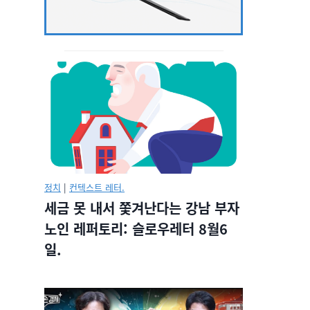
정치
|
컨텍스트 레터.
세금 못 내서 쫓겨난다는 강남 부자
노인 레퍼토리: 슬로우레터 8월6
일.