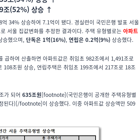
9조(52%) 상승
↑
.8억 34% 상승하여 7.1억이 됐다. 경실련이 국민은행 발표 서울
로 서울 집값변화를 추정한 결과이다. 주택 유형별로는
아파트
상승했으며,
단독은 1억(16%)
,
연립은 0.2억(9%)
상승했다.
 곱하여 산출하면 아파트값은 취임초 982조에서 1,491조로
 108조원 상승, 연립주택은 취임초 199조에서 217조로 18조
98조가 되어
635조원
[footnote](국민은행이 공개한 주택유형별
)[/footnote]이 상승했다. 이중 아파트값 상승액만 509