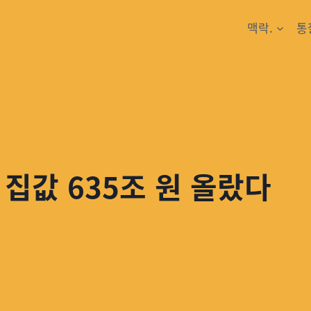
맥락.
통
 집값 635조 원 올랐다