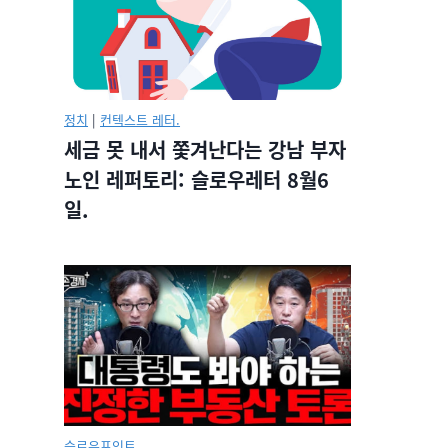
정치
|
컨텍스트 레터.
세금 못 내서 쫓겨난다는 강남 부자
노인 레퍼토리: 슬로우레터 8월6
일.
슬로우포인트