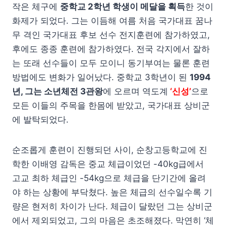
작은 체구에
중학교 2학년 학생이 메달을 획득
한 것이
화제가 되었다. 그는 이듬해 여름 처음 국가대표 꿈나
무 격인 국가대표 후보 선수 전지훈련에 참가하였고,
후에도 종종 훈련에 참가하였다. 전국 각지에서 잘하
는 또래 선수들이 모두 모이니 동기부여는 물론 훈련
방법에도 변화가 일어났다. 중학교 3학년이 된
1994
년, 그는 소년체전 3관왕
에 오르며 역도계
‘신성’
으로
모든 이들의 주목을 한몸에 받았고, 국가대표 상비군
에 발탁되었다.
순조롭게 훈련이 진행되던 사이, 순창고등학교에 진
학한 이배영 감독은 중교 체급이었던 -40kg급에서
고교 최하 체급인 -54kg으로 체급을 단기간에 올려
야 하는 상황에 부닥쳤다. 높은 체급의 선수일수록 기
량은 현저히 차이가 난다. 체급이 달랐던 그는 상비군
에서 제외되었고, 그의 마음은 초조해졌다. 막연히 ‘체