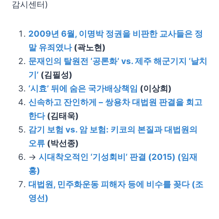
감시센터)
2009년 6월, 이명박 정권을 비판한 교사들은 정
말 유죄였나
(곽노현)
문재인의 탈원전 ‘공론화’ vs. 제주 해군기지 ‘날치
기’
(김필성)
‘시효’ 뒤에 숨은 국가배상책임
(이상희)
신속하고 잔인하게 – 쌍용차 대법원 판결을 회고
한다
(김태욱)
감기 보험 vs. 암 보험: 키코의 본질과 대법원의
오류
(박선종)
→
시대착오적인 ‘기성회비’ 판결 (2015) (임재
홍)
대법원, 민주화운동 피해자 등에 비수를 꽂다 (조
영선)