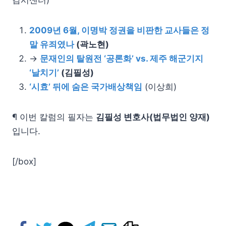
감시센터)
2009년 6월, 이명박 정권을 비판한 교사들은 정
말 유죄였나
(곽노현)
→
문재인의 탈원전 ‘공론화’ vs. 제주 해군기지
‘날치기’
(김필성)
‘시효’ 뒤에 숨은 국가배상책임
(이상희)
¶ 이번 칼럼의 필자는
김필성 변호사(법무법인 양재)
입니다.
[/box]